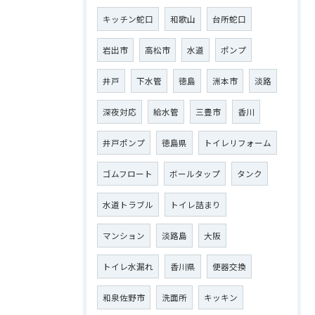
キッチン蛇口
和歌山
台所蛇口
岩出市
高松市
水道
ポンプ
井戸
下水管
徳島
洲本市
淡路
深夜対応
給水管
三豊市
香川
井戸ポンプ
徳島県
トイレリフォーム
ゴムフロート
ボールタップ
タンク
水道トラブル
トイレ詰まり
マンション
淡路島
大阪
トイレ水漏れ
香川県
便器交換
和泉佐野市
洗面所
キッキン