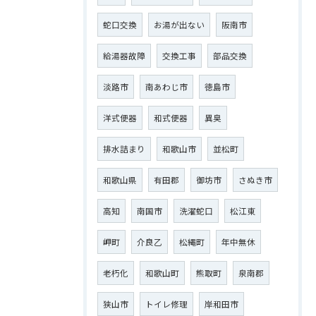
蛇口交換
お湯が出ない
阪南市
給湯器故障
交換工事
部品交換
淡路市
南あわじ市
徳島市
洋式便器
和式便器
異臭
排水詰まり
和歌山市
並松町
和歌山県
有田郡
御坊市
さぬき市
高知
南国市
洗濯蛇口
松江東
岬町
介良乙
松縄町
年中無休
老朽化
和歌山町
熊取町
泉南郡
狭山市
トイレ修理
岸和田市