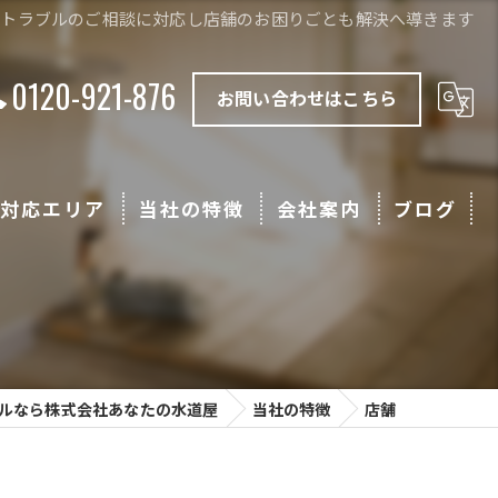
道トラブルのご相談に対応し店舗のお困りごとも解決へ導きます
0120-921-876
お問い合わせはこちら
対応エリア
当社の特徴
会社案内
ブログ
四国・淡路島
戸建て
漫画特集
近畿
マンション
店舗
ルなら株式会社あなたの水道屋
当社の特徴
店舗
法人